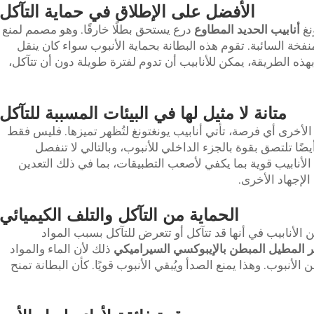
الأفضل على الإطلاق في حماية التآكل
نغ
أنابيب الحديد المطاوع
درع يستحق بطلًا خارقًا. وهو مصمم لمنع
نفخة السائبة. تقوم هذه البطانة بحماية الأنبوب سواء كان ينقل
 وبهذه الطريقة، يمكن للأنابيب أن تدوم لفترة طويلة دون أن تتآكل،
متانة لا مثيل لها في البيئات المسببة للتآكل
ب الأخرى أي فرصة، تأتي أنابيب يونغتونغ لتُظهر تميزها. فليس فقط
أيضًا تلتصق بقوة بالجزء الداخلي للأنبوب، وبالتالي لا تنفصل
لأنابيب قوية بما يكفي لأصعب التطبيقات، بما في ذلك التعدين
لإجهاد الأخرى.
الحماية من التآكل والتلف الكيميائي
الأنابيب في أنها قد تتآكل أو تتعرض للتآكل بسبب المواد
هر المطيل المبطن بالإيبوكسي السيراميكي
ذلك لأن الماء والمواد
الأنبوب. وهذا يمنع الصدأ ويُبقي الأنبوب قويًا. كأن البطانة تمنح