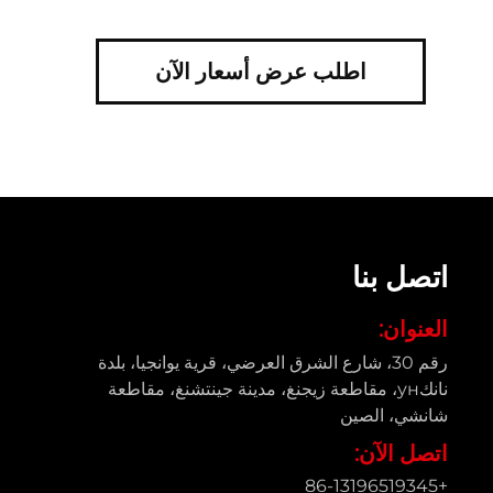
اطلب عرض أسعار الآن
اتصل بنا
العنوان:
رقم 30، شارع الشرق العرضي، قرية يوانجيا، بلدة
نانكун، مقاطعة زيجنغ، مدينة جينتشنغ، مقاطعة
شانشي، الصين
اتصل الآن:
+86-13196519345