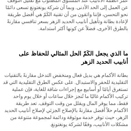
عمر أنظمة الأنابيب عند المستوى المطلوب مع تقليل التوقف
عن العمل إلى الحد الأدنى. وبما أن شركة يونغتونغ تسعى دائمًا
نحو التحسن، فإننا واثقون من أن تقنية الكَمّ هي أفضل طريقة
لإعادة بطانة وتأهيل أنابيب الحديد الزهر بسعر تنافسي مقارنةً
بالطرق الأخرى، فضلاً عن كونها أكثر استدامة.
ما الذي يجعل الكَمّ الحل المثالي للحفاظ على
أنابيب الحديد الزهر
بطانة الأكمام هي بديل فعال ومنخفض التدخل مقارنةً بالتقنيات
التقليدية للحفر والاستبدال. على عكس الطرق التقليدية التي قد
تستغرق أيامًا أو أسابيع مع إجراءات شاقة للغاية، فإن عملية
تركيب الأكمام غالبًا ما تُنجز خلال ساعات أو خلال يوم واحد
فقط، مما يوفر المال ويقلل من وقت التوقف. تعد طريقة
الأكمام حلاً أفضل مقارنةً بالإصلاح الجزئي لإصلاح أنابيب الحديد
الزهر، حيث توفر خدمة موثوقة ودائمة لمجموعة متنوعة من
مشكلات الأنابيب، وفقًا لشركة يونغتونغ.