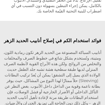
تقليل الإزعاج: بدلًا من الحفر التقليدي واستبدال الأنبوب
بالكامل، يمكن إجراء التبطين بسهولة دون التسبب في أي
اضطراب للبنية التحتية القيّمة الخاصة بك.
فوائد استخدام الكم في إصلاح أنابيب الحديد الزهر
أنابيب السباكة المصنوعة من الحديد الزهر تكون رمادية اللون،
ومتينة، وتُستخدم بشكل شائع في خطوط الصرف والمخلفات
والتخلص من الروائح. ولكن هذه الأبراج القوية لأنظمة الصرف
المنزلي لديها طبقة سطحية هشة تشبه جلد الطفل حديث
الولادة الذي يميل إلى التشقق! يمكن أن يُعدّ تركيب البطانات
(Sleeving) حلاً ممتازًا لهذا النوع من المشاكل، حيث يوفر
بطانة ناعمة وقوية من الداخل داخل الأنبوب. بغض النظر عن
التآكل الداخلي أو الأضرار الخارجية أو فشل الوصلات، فإن
استخدام البطانات طريقة مرنة لإعادة تأهيل أنابيب الحديد
الزهر – وكل ذلك دون الحاجة إلى تمزيق الجدران والأرضيات.