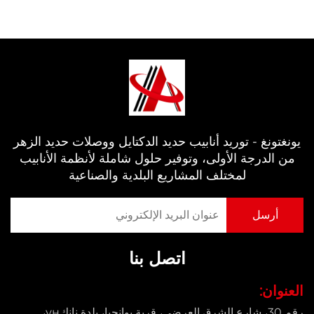
يونغتونغ - توريد أنابيب حديد الدكتايل ووصلات حديد الزهر
من الدرجة الأولى، وتوفير حلول شاملة لأنظمة الأنابيب
لمختلف المشاريع البلدية والصناعية
اتصل بنا
العنوان:
رقم 30، شارع الشرق العرضي، قرية يوانجيا، بلدة نانكун،