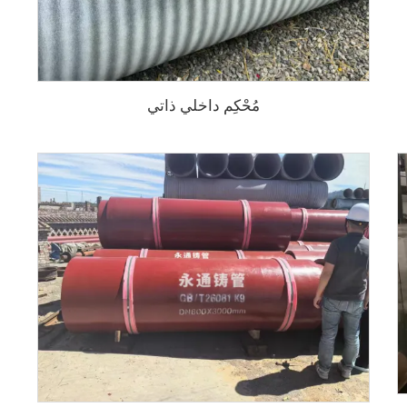
مُحْكِم داخلي ذاتي