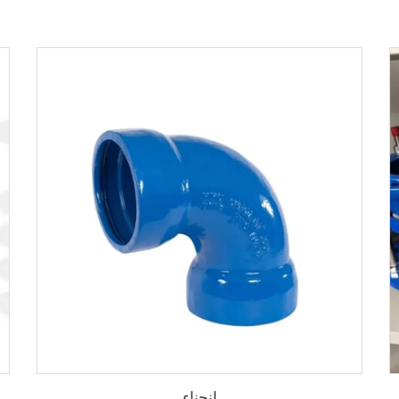
انحناء