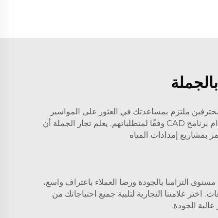
بالجملة
المحترفين ملتزم بمساعدتك في العثور على المواسير
التي تلبي احتياجاتك المحددة كتاجر جملة. وسنقوم بالتواصل مع عملائنا لمشاركة عملية التصنيع والتخطيط للإنتاج باستخدام برنامج CAD وفقًا لمتطلباتهم. يعلم تجار الجملة أن
مر بمشاريع إمدادات المياه
 مستوى التزامنا بالجودة ورضا العملاء باعتراف واسع،
ت. اختر علامتنا التجارية لتلبية جميع احتياجاتك من
عالية الجودة.