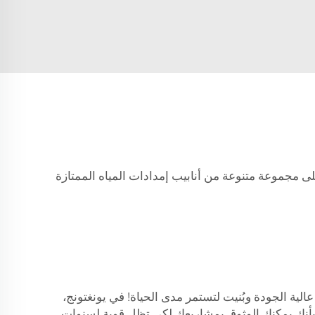
لى مجموعة متنوعة من أنابيب إمدادات المياه الممتازة
الية الجودة وبُنيت لتستمر مدى الحياة! في يونغتونج،
من بأنك يمكنك الوثوق بمشاريعك لكي تظل قوية لسنوات