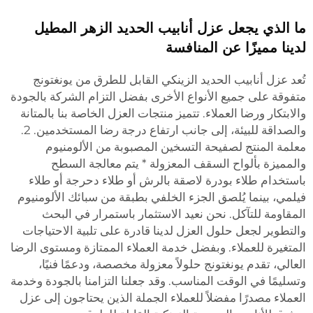
ما الذي يجعل عزل أنابيب الحديد الزهر المطيل
لدينا مميزًا عن المنافسة
تُعد عزل أنابيب الحديد الزينكي القابل للطرق من يونغتونج
متفوقة على جميع الأنواع الأخرى بفضل التزام الشركة بالجودة
والابتكار ورضا العملاء. تتميز منتجات العزل الخاصة بنا بالمتانة
والصداقة للبيئة، إلى جانب ارتفاع درجة رضا المستخدمين. 2.
معلمة المنتج لصفيحة التسخين المصبوبة من الألومنيوم
والمميزة بألواح السقف المعزولة * يتم معالجة السطح
باستخدام طلاء بودرة لاصقة بالرش أو طلاء دحرجة أو طلاء
فيلمي، بينما يُلصق الجزء الخلفي بطبقة من سبائك الألومنيوم
المقاومة للتآكل. نحن نعيد الاستثمار باستمرار في البحث
والتطوير لجعل حلول العزل لدينا قادرة على تلبية الاحتياجات
المتغيرة للعملاء. وبفضل خدمة العملاء الممتازة ومستوى الرضا
العالي، تقدم يونغتونج حلولاً معزولة مخصصة، ودعمًا فنيًا،
وتسليمًا في الوقت المناسب. وقد جعلنا التزامنا بالجودة وخدمة
العملاء مصدرًا مفضلاً للعملاء الجملة الذين يحتاجون إلى عزل