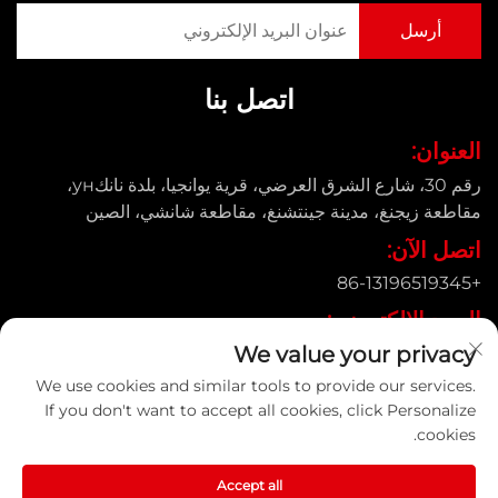
اتصل بنا
العنوان:
رقم 30، شارع الشرق العرضي، قرية يوانجيا، بلدة نانكун،
مقاطعة زيجنغ، مدينة جينتشنغ، مقاطعة شانشي، الصين
اتصل الآن:
+86-13196519345
البريد الإلكتروني:
We value your privacy
[email protected]
We use cookies and similar tools to provide our services.
If you don't want to accept all cookies, click Personalize
cookies.
حقوق النسخ © شركة شانشي يونغتونغ لأنابيب الصب المحدودة. جميع
الحقوق محفوظة |
سياسة الخصوصية
Accept all