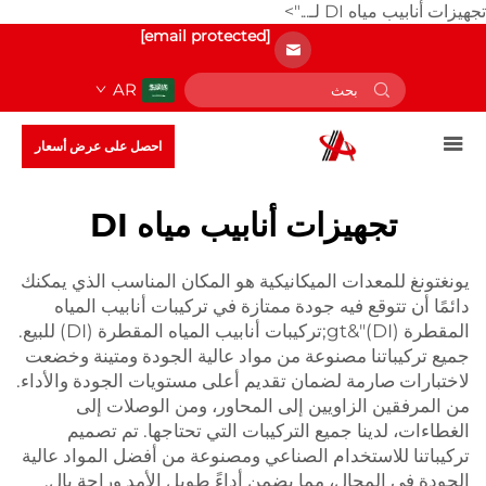
تجهيزات أنابيب مياه DI لـ...">
[email protected]
AR
احصل على عرض أسعار
تجهيزات أنابيب مياه DI
يونغتونغ للمعدات الميكانيكية هو المكان المناسب الذي يمكنك
دائمًا أن تتوقع فيه جودة ممتازة في تركيبات أنابيب المياه
المقطرة (DI)"&gt;تركيبات أنابيب المياه المقطرة (DI) للبيع.
جميع تركيباتنا مصنوعة من مواد عالية الجودة ومتينة وخضعت
لاختبارات صارمة لضمان تقديم أعلى مستويات الجودة والأداء.
من المرفقين الزاويين إلى المحاور، ومن الوصلات إلى
الغطاءات، لدينا جميع التركيبات التي تحتاجها. تم تصميم
تركيباتنا للاستخدام الصناعي ومصنوعة من أفضل المواد عالية
الجودة في المجال، مما يضمن أداءً طويل الأمد وراحة بال.